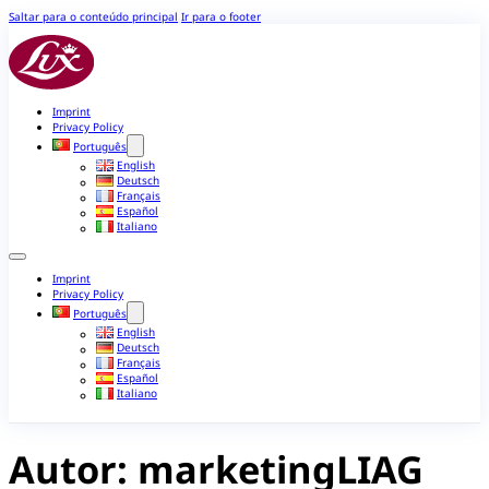
Saltar para o conteúdo principal
Ir para o footer
Imprint
Privacy Policy
Português
English
Deutsch
Français
Español
Italiano
Imprint
Privacy Policy
Português
English
Deutsch
Français
Español
Italiano
Autor:
marketingLIAG