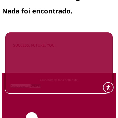
Nada foi encontrado.
SUCCESS. FUTURE. YOU.
Inform
yourself NOW
and contact us
Your contacts for a better life.
Book a meeting
Contact